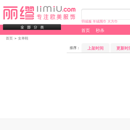
羽绒服
羊绒围巾
大方巾
首页
秒杀
首页
女单鞋
>
排序：
上架时间
更新时