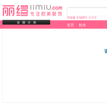
羽绒服
羊绒围巾
大方巾
首页
秒杀